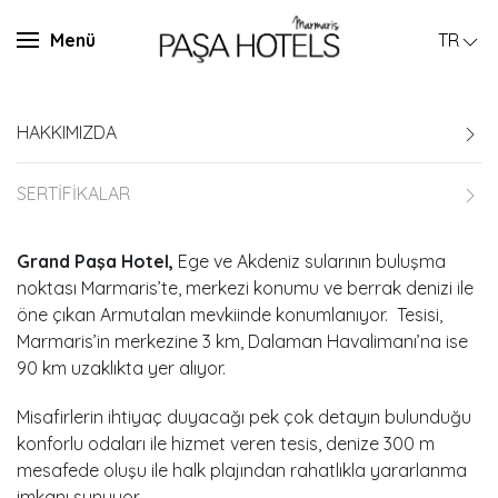
Menü
TR
HAKKIMIZDA
SERTİFİKALAR
Grand Paşa Hotel,
Ege ve Akdeniz sularının buluşma
noktası Marmaris’te, merkezi konumu ve berrak denizi ile
öne çıkan Armutalan mevkiinde konumlanıyor. Tesisi,
Marmaris’in merkezine 3 km, Dalaman Havalimanı’na ise
90 km uzaklıkta yer alıyor.
Misafirlerin ihtiyaç duyacağı pek çok detayın bulunduğu
konforlu odaları ile hizmet veren tesis, denize 300 m
mesafede oluşu ile halk plajından rahatlıkla yararlanma
imkanı sunuyor.