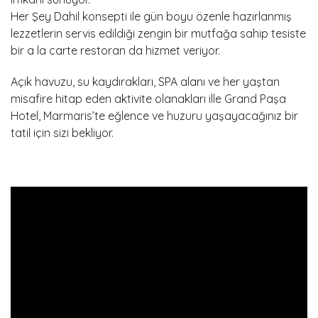
Her Şey Dahil konsepti ile gün boyu özenle hazırlanmış
lezzetlerin servis edildiği zengin bir mutfağa sahip tesiste
bir a la carte restoran da hizmet veriyor.
Açık havuzu, su kaydırakları, SPA alanı ve her yaştan
misafire hitap eden aktivite olanakları ille Grand Paşa
Hotel, Marmaris’te eğlence ve huzuru yaşayacağınız bir
tatil için sizi bekliyor.