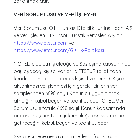
zorlanmaktadır.
VERİ SORUMLUSU VE VERİ İŞLEYEN
Veri Sorumlusu OTEL Üntaş Otelcilik Tur. İnş. Taah. A.Ş.
ve veri işleyen ETS Ersoy Turistik Servisleri A.Ş.'dir.
https://www.etstur.com
ve
https://www.etstur.com/Gizlilik-Politikasi
1-OTEL, elde etmiş olduğu ve Sözleşme kapsamında
paylaşacağı kişisel veriler ile ETSTUR tarafından
kendisi adına elde edilecek kişisel verilerin 3. Kişilere
aktarılması ve işlenmesi için gerekli izinlerin veri
sahiplerinden 6698 sayılı Kanun’a uygun olarak
alındığını kabul beyan ve taahhüt eder. OTEL, Veri
Sorumlusu sıfatı ile 6698 sayılı Kanun kapsamında
öngörülmüş her türlü yükümlülüğü eksiksiz yerine
getireceğini kabul, beyan ve taahhüt eder.
2-Sözleşmede yer alan hizmetlerin ifası sırasında