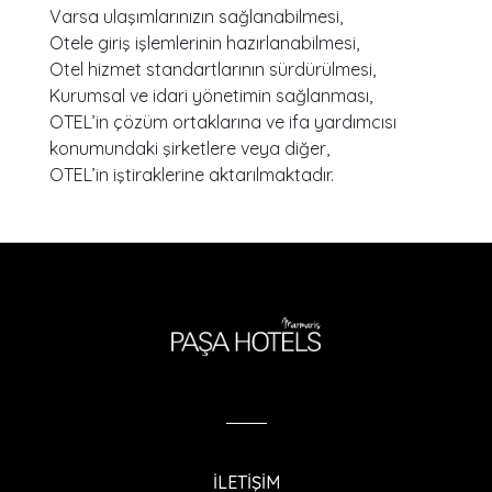
Varsa ulaşımlarınızın sağlanabilmesi,
Otele giriş işlemlerinin hazırlanabilmesi,
Otel hizmet standartlarının sürdürülmesi,
Kurumsal ve idari yönetimin sağlanması,
OTEL’in çözüm ortaklarına ve ifa yardımcısı
konumundaki şirketlere veya diğer,
OTEL’in iştiraklerine aktarılmaktadır.
İLETİŞİM