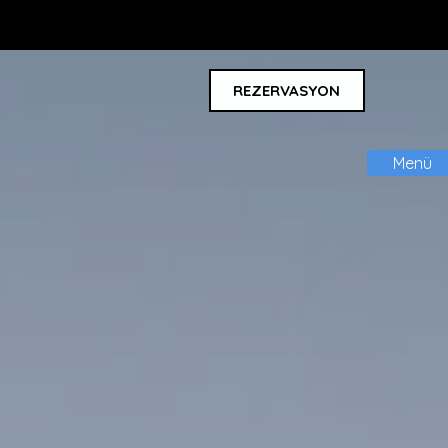
252 241 2430
Sizi Arayalım
TR
REZERVASYON
Menü