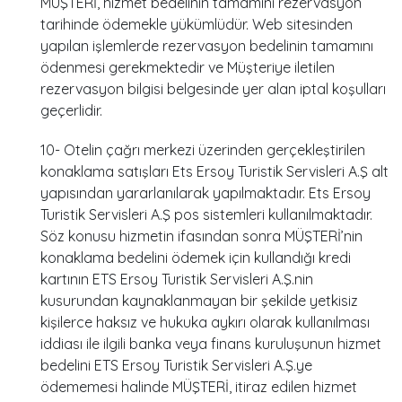
MÜŞTERİ, hizmet bedelinin tamamını rezervasyon
tarihinde ödemekle yükümlüdür. Web sitesinden
yapılan işlemlerde rezervasyon bedelinin tamamını
ödenmesi gerekmektedir ve Müşteriye iletilen
rezervasyon bilgisi belgesinde yer alan iptal koşulları
geçerlidir.
10- Otelin çağrı merkezi üzerinden gerçekleştirilen
konaklama satışları Ets Ersoy Turistik Servisleri A.Ş alt
yapısından yararlanılarak yapılmaktadır. Ets Ersoy
Turistik Servisleri A.Ş pos sistemleri kullanılmaktadır.
Söz konusu hizmetin ifasından sonra MÜŞTERİ’nin
konaklama bedelini ödemek için kullandığı kredi
kartının ETS Ersoy Turistik Servisleri A.Ş.nin
kusurundan kaynaklanmayan bir şekilde yetkisiz
kişilerce haksız ve hukuka aykırı olarak kullanılması
iddiası ile ilgili banka veya finans kuruluşunun hizmet
bedelini ETS Ersoy Turistik Servisleri A.Ş.ye
ödememesi halinde MÜŞTERİ, itiraz edilen hizmet