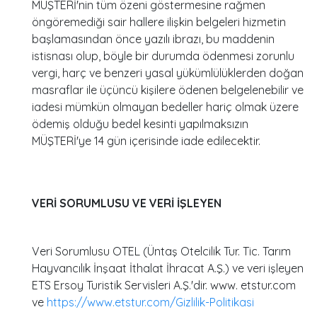
MÜŞTERİ'nin tüm özeni göstermesine rağmen
öngöremediği sair hallere ilişkin belgeleri hizmetin
başlamasından önce yazılı ibrazı, bu maddenin
istisnası olup, böyle bir durumda ödenmesi zorunlu
vergi, harç ve benzeri yasal yükümlülüklerden doğan
masraflar ile üçüncü kişilere ödenen belgelenebilir ve
iadesi mümkün olmayan bedeller hariç olmak üzere
ödemiş olduğu bedel kesinti yapılmaksızın
MÜŞTERİ'ye 14 gün içerisinde iade edilecektir.
VERİ SORUMLUSU VE VERİ İŞLEYEN
Veri Sorumlusu OTEL (Üntaş Otelcilik Tur. Tic. Tarım
Hayvancılık İnşaat İthalat İhracat A.Ş.) ve veri işleyen
ETS Ersoy Turistik Servisleri A.Ş.'dir. www. etstur.com
ve
https://www.etstur.com/Gizlilik-Politikasi