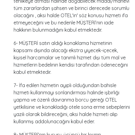
tehlikeye atması halinde doğabilecek maddi/manevi
tüm zararlardan şahsen ve birinci derecede sorumlu
olacağını , aksi halde OTEL'in' söz konusu hizmeti ifa
etmeyeceğini ve bu nedenle MÜŞTERİ’nin iade
hakkının bulunmadığını kabul etmektedir.
6- MÜŞTERİ satın aldığı konaklama hizmetinin
kapsamı dışında alacağı ekstra yiyecek-içecek,
kişisel harcamalar ve tanımlı hizmet dışı tüm mal ve
hizmetlerin bedelinin kendisi tarafından ödeneceğini
kabul etmektedir.
7- İfa edilen hizmetin ayıplı olduğundan bahisle
hizmeti kullanmayı sonlandırması halinde işbirliği
yapma ve özenli davranma borcu gereği OTEL
yetkilisine ve konakladığı otele sona erme sebeplerini
yazılı olarak bildireceğini, aksi halde hizmeti alıp
kullanmış addolunacağını kabul eder.
8- MÜŞTERİ’nin kusuru, üçüncü bir kişinin