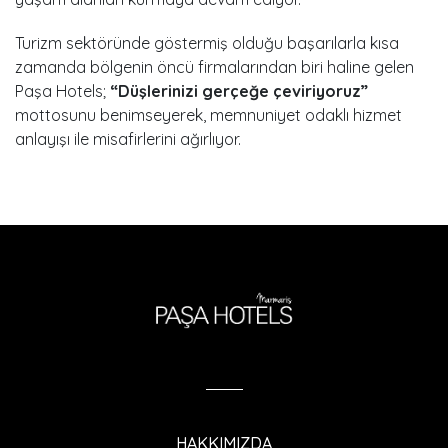
Turizm sektöründe göstermiş olduğu başarılarla kısa
zamanda bölgenin öncü firmalarından biri haline gelen
Paşa Hotels;
“Düşlerinizi gerçeğe çeviriyoruz”
mottosunu benimseyerek, memnuniyet odaklı hizmet
anlayışı ile misafirlerini ağırlıyor.
HAKKIMIZDA